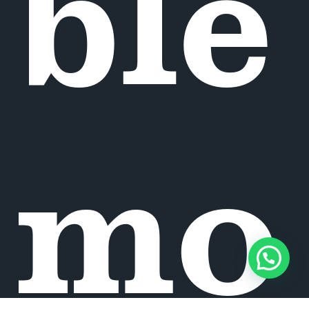
ble
mo