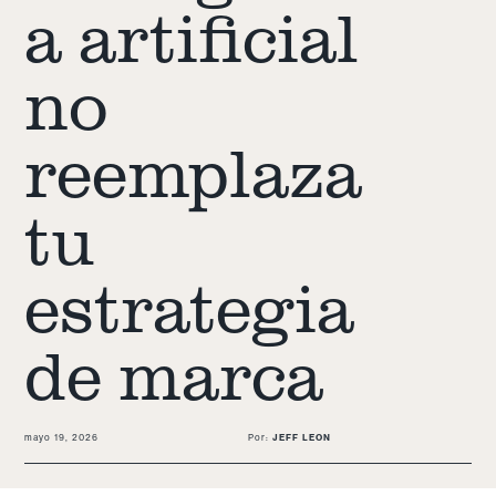
a artificial
no
reemplaza
tu
estrategia
de marca
mayo 19, 2026
Por:
JEFF LEON