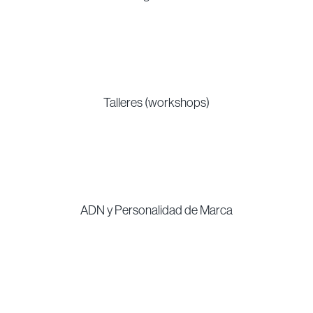
Nuestro proceso
renovar la
para
marca Puarot
:
Diagnóstico
Talleres (workshops)